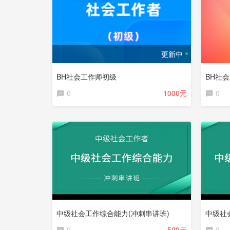
更新中
BH社会工作师初级
BH社
0
1000元
0
中级社会工作综合能力(冲刺串讲班)
中级社
0
599元
0