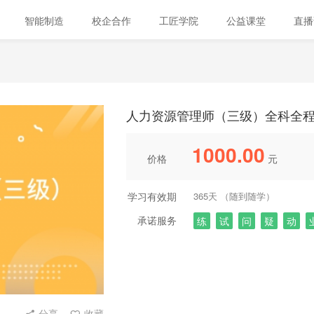
智能制造
校企合作
工匠学院
公益课堂
直
人力资源管理师（三级）全科全
1000.00
价格
元
学习有效期
365天 （随到随学）
承诺服务
练
试
问
疑
动
分享
收藏