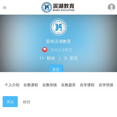
苏州滨湖教育
苏州滨湖教育
11
粉丝
｜
0
关注
关注
个人介绍
在教课程
在教班级
在教题库
在学课程
在学班级
关注
粉丝