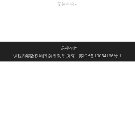
无关注的人
课程存档
课程内容版权均归
滨湖教育
所有
苏ICP备13054166号-1